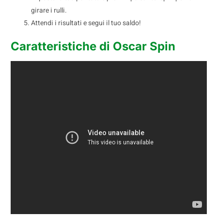
girare i rulli.
Attendi i risultati e segui il tuo saldo!
Caratteristiche di Oscar Spin