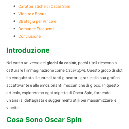
Caratteristiche di Oscar Spin
Vincite e Bonus
Strategia per Vincere
Domande Frequenti
Conclusione
Introduzione
Nel vasto universo dei
giochi da casinò
, pochi titoli riescono a
catturare l’immaginazione come
Oscar Spin
. Questo gioco di slot
ha conquistato il cuore di tanti giocatori, grazie alla sua grafica
accattivante e alle emozionanti meccaniche di gioco. In questo
articolo, esploreremo ogni aspetto di Oscar Spin, fornendo
un’analisi dettagliata e suggerimenti utili per massimizzare le
vincite.
Cosa Sono Oscar Spin