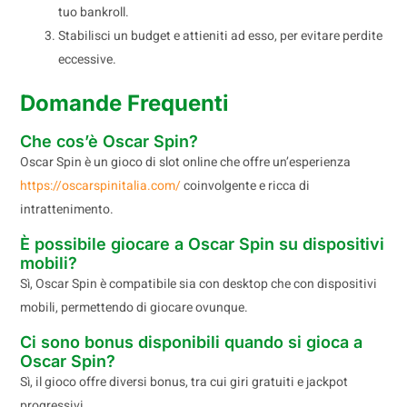
tuo bankroll.
Stabilisci un budget e attieniti ad esso, per evitare perdite
eccessive.
Domande Frequenti
Che cos’è Oscar Spin?
Oscar Spin è un gioco di slot online che offre un’esperienza
https://oscarspinitalia.com/
coinvolgente e ricca di
intrattenimento.
È possibile giocare a Oscar Spin su dispositivi
mobili?
Sì, Oscar Spin è compatibile sia con desktop che con dispositivi
mobili, permettendo di giocare ovunque.
Ci sono bonus disponibili quando si gioca a
Oscar Spin?
Sì, il gioco offre diversi bonus, tra cui giri gratuiti e jackpot
progressivi.