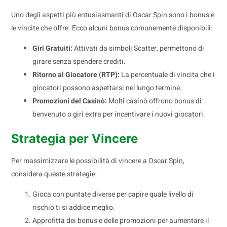
Uno degli aspetti più entusiasmanti di Oscar Spin sono i bonus e
le vincite che offre. Ecco alcuni bonus comunemente disponibili:
Giri Gratuiti:
Attivati da simboli Scatter, permettono di
girare senza spendere crediti.
Ritorno al Giocatore (RTP):
La percentuale di vincita che i
giocatori possono aspettarsi nel lungo termine.
Promozioni del Casinò:
Molti casinò offrono bonus di
benvenuto o giri extra per incentivare i nuovi giocatori.
Strategia per Vincere
Per massimizzare le possibilità di vincere a Oscar Spin,
considera queste strategie:
Gioca con puntate diverse per capire quale livello di
rischio ti si addice meglio.
Approfitta dei bonus e delle promozioni per aumentare il