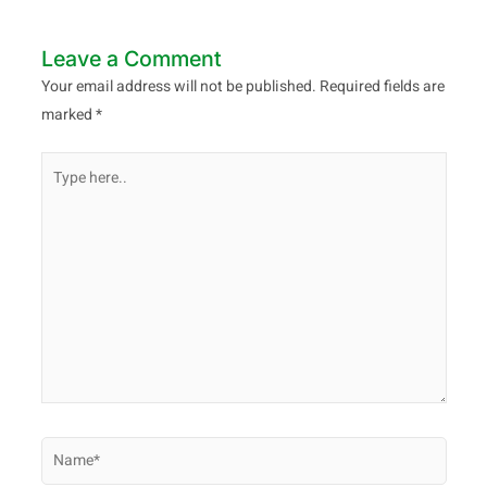
Leave a Comment
Your email address will not be published.
Required fields are
marked
*
Type
here..
Name*